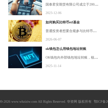
国泰君安期货有限公司成立于2004年，是国泰君安证券股份有限公司旗下全资拥有的期货公司。作为中国证券行业领先的金融机构之一，国泰君安期货以其专业的金融服务和雄厚的实力在市场上享有盛誉。国泰君安期货致力于为客户提供全面的期货服务，涵盖期货交易
2023-12-06
如何购买比特币etf基金
普通投资者想要合规参与比特币资产配置，现阶段最稳妥、便捷的方式就是购买比特币ETF基金，无需直接持有比特币，通过证券账户即可完成交易，适配多数传统理财用户的操作习惯。想要购买比特币ETF，首先要明确可交易渠道，目前合规的比特币现货ETF主要集中在美国证券市场，国内普通投资者无法直接通过A股券商账户交易，需借助境外合规券商或支持美股交易的互联网券商开通美股账户，开户前要确认券商受美国SEC监管，保障资金与交易合规性。完成开户后，还需完成资金出入金，常用方式为境外汇款、第三方合规
2026-06-07
ok钱包怎么用钱包地址转账
类APP，...
OK钱包向外部钱包地址转账，核心流程为打开钱包点击发送、选定对应币种与公链网络、粘贴收款地址填写转账数额、核对网络手续费后签名确认完成链上转账，App端与浏览器插件端操作逻辑基本一致，网络选择、手续费预留、地址校验是决定转账成功与否的三大关...
2025-11-14
009-2026 www.whziziw.com All Rights Reserved. 华资网 版权所有
鄂ICP备20