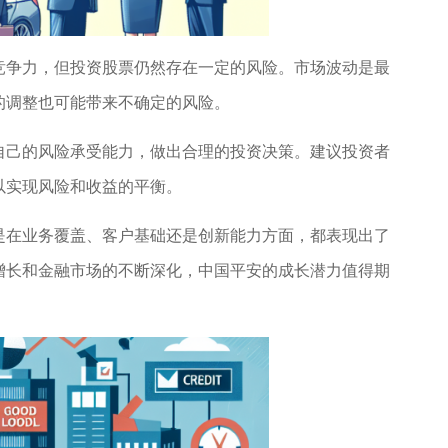
竞争力，但投资股票仍然存在一定的风险。市场波动是最
的调整也可能带来不确定的风险。
自己的风险承受能力，做出合理的投资决策。建议投资者
以实现风险和收益的平衡。
是在业务覆盖、客户基础还是创新能力方面，都表现出了
增长和金融市场的不断深化，中国平安的成长潜力值得期