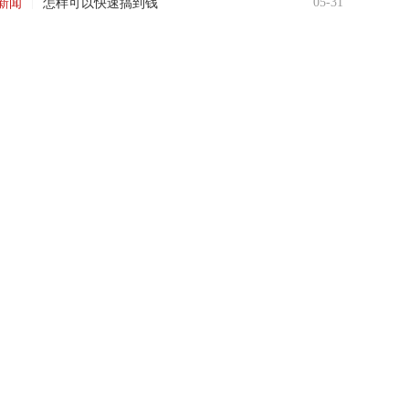
|
05-31
新闻
怎样可以快速搞到钱