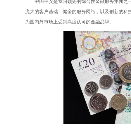
中国平安是我国领先的综合性金融服务集团之
庞大的客户基础、健全的服务网络，以及创新的科
为国内外市场上受到高度认可的金融品牌。