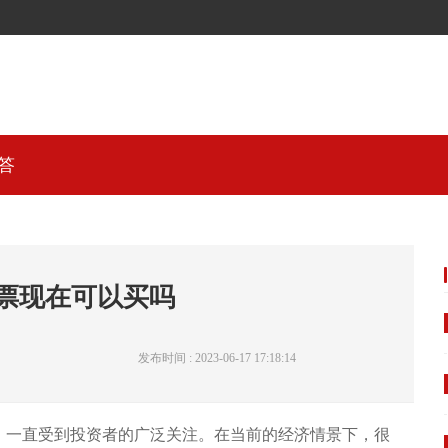
答
票现在可以买吗
发布时间 : 2023-06-17 17:18:14
，一直受到投资者的广泛关注。在当前的经济情景下，很