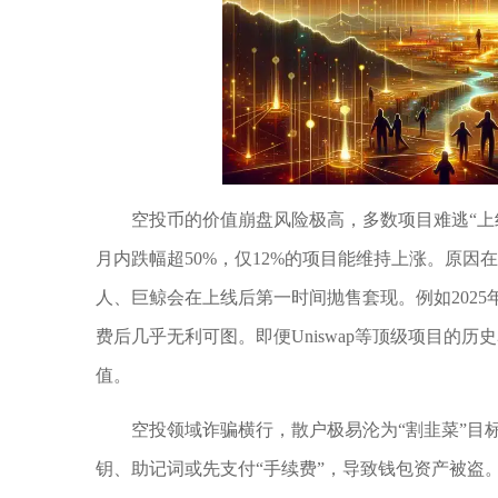
空投币的价值崩盘风险极高，多数项目难逃“上
月内跌幅超50%，仅12%的项目能维持上涨。原
人、巨鲸会在上线后第一时间抛售套现。例如2025年Z
费后几乎无利可图。即便Uniswap等顶级项目的
值。
空投领域诈骗横行，散户极易沦为“割韭菜”目
钥、助记词或先支付“手续费”，导致钱包资产被盗