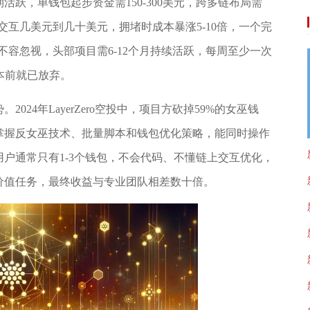
跃，单钱包起步资金需150-300美元，跨多链布局需
单次交互几美元到几十美元，拥堵时成本暴涨5-10倍，一个完
本更不容忽视，头部项目需6-12个月持续活跃，每周至少一次
本前就已放弃。
24年LayerZero空投中，项目方砍掉59%的女巫钱
掌握反女巫技术、批量脚本和钱包优化策略，能同时操作
户通常只有1-3个钱包，不会代码、不懂链上交互优化，
价值任务，最终收益与专业团队相差数十倍。