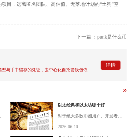
项目，远离匿名团队、高估值、无落地计划的“土狗”空
下一篇 ：punk是什么币
详情
加密货币钱包能否成功恢复，核心取决于钱包类型与手中留存的凭证，去中心化自托管钱包依靠助记词、私钥完成恢复，托管钱包可通过平台身份核验找回账户，没有关键密钥的自托管钱包基本无法恢复。很多币圈用户遇到手机损坏、卸载钱包、遗忘本地密码后，会慌乱寻...
以太经典和以太坊哪个好
力在于技术与合规双重壁垒。其由图灵奖得主姚期智担任首席科学家，创始人龙凡为麻省理工博士，团队学术背景顶尖，研发实力可靠。
对于绝大多数币圈用户、开发者与投资者而言，以太坊（ETH）整体远优于以太经典（ETC），仅在坚守“代码即法律”、PoW挖矿与去中心化原教旨主义的小众场景下，ETC才有不可替代的价值。两者的分野始于2016年的DAO黑客事件，当时以太坊社区为挽回损失选择硬分叉回滚，诞生了如今的ETH；而坚持“链上历史不可篡改”的少数派继续维护原链，形成ETC。从核心理念看，ETH奉行务实进化，通过社区共识灵活升级、修复漏洞、优化性能；ETC则坚守“代码即法律”，拒绝为外部事件回滚链上数据，更看
2026-06-10