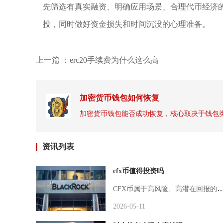
先筛选有真实融资、明确应用场景、合理代币经济的
投，同时做好资金损失和时间沉没的心理准备。
上一篇 ：erc20手续费为什么这么高
加密货币钱包如何恢复
资讯列表
cfx币值得投资吗
CFX币属于高风险、高潜在回报的投资标的，仅适合风险承受能力极强、且能长期持有的激进型投资者，普通散户需极度谨慎。截至2026年4月4日，CFX报价约0.052美元，市值约2.72亿美元，虽具备独特技术与合规优势，但生态薄弱、竞争激烈、政策依赖度高，短期难有确定性爆发，长期则取决于生态落地与合规场景拓展。Conflux作为国内少数具备合规背景的公链，核心竞争
2026-05-11