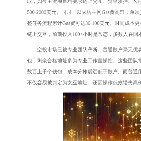
取，如今主流项目均要求链上交互、资金质押、长期活
500-2000美元。同时，以太坊主网Gas费高昂，
整任务流程累计Gas费可达30-100美元。时间成
链上交互，前期投入100+小时是常态，多数人在回
空投市场已被专业团队垄断，普通散户毫无优势。20
包，剩余合格地址多为专业工作室操控。这些团队
数百上千个钱包，成本分摊后远低于散户。而普通用
不仅容易被判定为女巫地址，还因操作低效错失高