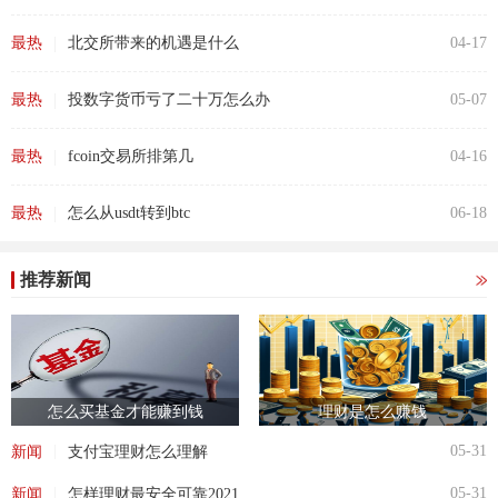
|
最热
北交所带来的机遇是什么
04-17
|
最热
投数字货币亏了二十万怎么办
05-07
|
最热
fcoin交易所排第几
04-16
|
最热
怎么从usdt转到btc
06-18
推荐新闻
怎么买基金才能赚到钱
理财是怎么赚钱
|
05-31
新闻
支付宝理财怎么理解
|
05-31
新闻
怎样理财最安全可靠2021