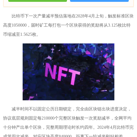
比特币下一次产量减半预估落地在2028年4月上旬，触发标准区块
高度1050000，届时矿工每打包一个区块获得的奖励将从3.125枚比特
币缩减至1.5625枚。
减半时间不以固定公历日期锁定，完全由区块链出块进度决定，
协议底层规则固定每210000个完整区块触发一次奖励减半，全网平均
十分钟产出单个区块，完整周期理论时长约四年。2024年4月比特币完
成第四次减半，对应区块高度840000，距离下一轮减半刚好相差