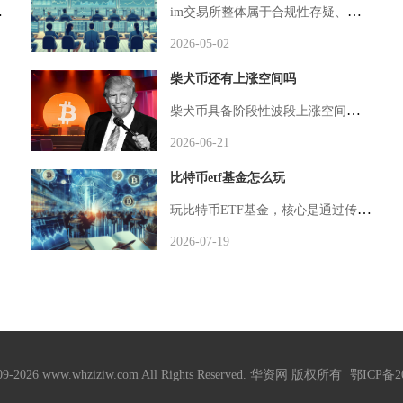
平台就铸造1枚BTCB；赎回时销毁BTCB，释放对应BTC，确保流通量与锁定BTC总量始终
im交易所整体属于合规性存疑、安全与体验中等偏下、适合高风险偏好用户的小众平台，对普通币圈用户而言并非优选，资产与交易风险偏高。im交易所未通过PeckShield、慢雾等知名区块链安全公司的专业审计，仅采用基础的账户加密与2FA验证机制，未披露冷钱包存储比例与资产隔离方案，用户资产安全保障能力远弱于头部交易所。第三方安全平台ScamAdviser对其官网评分仅45分，存在SSL证书失效、域名信任度低、用户负面反馈集中等问题，历史上出现过多起用户投诉无法提现、账户无故冻结、交
2026-05-02
柴犬币还有上涨空间吗
柴犬币具备阶段性波段上涨空间，但很难复刻2021年百倍级暴涨行情，短期依托消息面、链上销毁行情存在小幅冲高机会，中长期上涨高度由Shibarium生态落地速度、代币销毁持续性与加密大盘行情三者共同决定，整体上涨呈现短多、长分化的格局。柴犬币初始总供应量1000万亿枚，早期经由V神大额销毁后已有超410万亿枚代币永久打入黑洞地址，当前流通总量稳定在589.2万亿枚左右，庞大的流通基数成为限制单边大涨的核心桎梏。现阶段现货报价长期徘徊在0.000006至0.000008美元区间，
2026-06-21
比特币etf基金怎么玩
玩比特币ETF基金，核心是通过传统证券账户，在合规交易所买卖追踪比特币价格的ETF份额，无需直接持有比特币，操作与买股票一致，核心步骤为开户入金、选品、交易与风控，新手优先选现货ETF、大机构产品与低费率标的。比特币ETF分为现货与期货两类，现货ETF由机构持有真实比特币并托管，价格与比特币现货高度贴合，如贝莱德IBIT、富达FBTC，管理费率多在0.12%-0.25%，资产规模与流动性更强，适合长期配置；期货ETF通过比特币期货合约追踪价格，存在展期成本与跟踪误差，更适合短
2026-07-19
009-2026 www.whziziw.com All Rights Reserved. 华资网 版权所有
鄂ICP备20