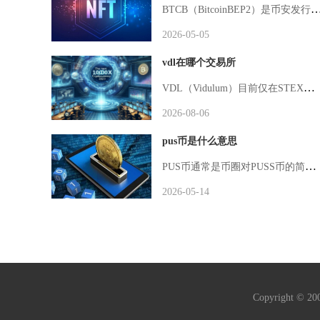
BTCB（BitcoinBEP2）是币安发行的1:1锚定比特币的包装代币，核心是将BTC映射到币安链生态，让BTC可参与DeFi、低成本交易等活动，并非独立币种。BTCB于2019年6月由币安推出，属于BEP2/BEP20标准代币，运行在币安链（BNBChain）上，与比特币网络完全分离。其核心机制是抵押铸造：用户将BTC转入币安公开托管地址（多方签名冷钱包保障安全），每锁定1枚BTC，
2026-05-05
vdl在哪个交易所
VDL（Vidulum）目前仅在STEX交易所上线现货交易，唯一公开交易对为VDL/BTC，主流头部交易所均未收录该币种。对于想要进场交易VDL的投资者来说，中心化场内交易渠道十分有限，不存在在币安、欧易、库币、LBank等大众熟知平台交易的可能性，所有场外兑换和转账操作都需要投资者自行甄别风险。VDL在STEX交易所的整体流动性偏弱，24小时成交额长期维持在千美元级别，买卖盘深度不足，大额挂单容易造成价格滑点。该币种2020年上线，定位为多资产钱包生态原生代币，总供应量约1
2026-08-06
pus币是什么意思
PUS币通常是币圈对PUSS币的简称，全称PussFi，是基于波场（TRON）区块链发行的MEME+实用型双重属性代币，核心依托Steemit区块链社交媒体生态运行，为社区博主提供激励与功能赋能。PUSS币诞生于2023年，由PussDAO去中心化自治组织发起，发行总量固定为10亿枚，采用TRC-20标准发行，无团队预挖、无私募份额，全部代币面向社区与生态应用分配，确保去中心化属性。其定位区别于纯MEME币，主打“Meme-tility”模式，既保留表情包文化的传播属性，又嵌
2026-05-14
Copyright © 2