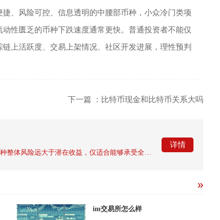
便捷、风险可控、信息透明的中腰部币种，小众冷门类项
流动性匮乏的币种下跌速度通常更快。普通投资者不能仅
踪链上活跃度、交易上架情况、社区开发进展，理性预判
下一篇 ：比特币现金和比特币关系大吗
详情
结论先行，普通投资者不建议配置FTI币，该币种整体风险远大于潜在收益，仅适合能够承受全部本金亏损、拥有极强风险识别能力的短线投机用户，绝大多数币圈参与者应当保持观望、远离重仓操作。很多散户被网络零散宣传吸引，误以为FTI存在长期增值潜力，但...
im交易所怎么样