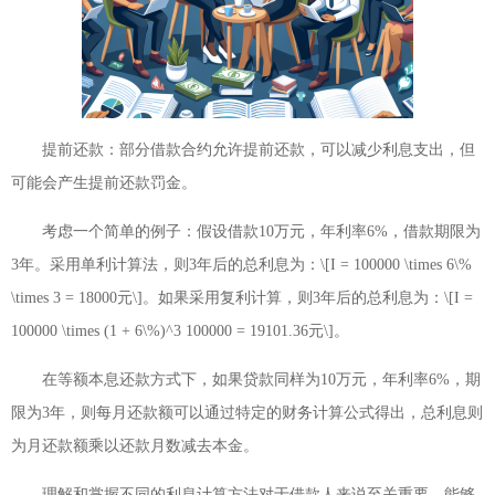
提前还款：部分借款合约允许提前还款，可以减少利息支出，但
可能会产生提前还款罚金。
考虑一个简单的例子：假设借款10万元，年利率6%，借款期限为
3年。采用单利计算法，则3年后的总利息为：\[I = 100000 \times 6\%
\times 3 = 18000元\]。如果采用复利计算，则3年后的总利息为：\[I =
100000 \times (1 + 6\%)^3 100000 = 19101.36元\]。
在等额本息还款方式下，如果贷款同样为10万元，年利率6%，期
限为3年，则每月还款额可以通过特定的财务计算公式得出，总利息则
为月还款额乘以还款月数减去本金。
理解和掌握不同的利息计算方法对于借款人来说至关重要，能够