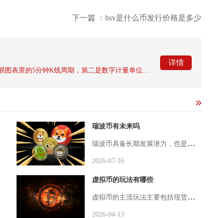
下一篇 ：bsv是什么币发行价格是多少
详情
币圈语境下的5m包含两层主流释义，第一是交易图表里的5分钟K线周期，第二是数字计量单位5百万，其中行情分析、短线交易场景中90%以上提及的5m均指代5分钟K线，是币圈短线交易者最常用的基础时间周期术语。先讲解作为时间周期的5m核心含义，m取自英文minute，5m图表即每一根K线完整记录5分钟内币种的开盘价、收盘价、最高价、最低价四大核心行情数据，各大交易所、TradingView等行情工具都默认支持该周期切换。加密市场全年24小时不间断交易，不存在股市休市间隔，5m图表能够
瑞波币有未来吗
瑞波币具备长期发展潜力，也是整个加密市场中为数不多拥有真实金融落地场景的主流币种，它不会复刻比特币的叙事逻辑，但会成为传统金融数字化转型里不可或缺的结算载体，长期价值会随着跨境金融改革持续兑现，只是价格走势不会短期暴涨，成长周期会远远长于大部分山寨币种。过去五年时间里，瑞波币长期被美国监管诉讼束缚，机构资金始终保持观望态度，大量传统资金不敢进场布局，这也是瑞波币常年涨幅滞后大盘的核心原因，这场横跨五年的诉讼不仅压制了币价，也延缓了全球金融机构对于瑞波底层技术的规模化应用。在监
2026-07-16
虚拟币的玩法有哪些
虚拟币的主流玩法主要包括现货交易、合约杠杆交易、质押与流动性挖矿、空投撸毛、NFT与GameFi参与以及量化交易这几大类，不同玩法对应着不同的风险等级、收益模式与操作门槛，覆盖了从稳健保值到高风险博弈的全维度需求。现货交易是虚拟币最基础、最稳妥的入门玩法，核心是直接买入并持有比特币、以太坊等主流币种或优质山寨币，等待价格上涨后卖出赚取差价，也可采用定投策略，固定周期投入固定金额，平滑市场波动风险。操作上可通过中心化交易所的法币交易或币币交易完成，新手通常先将法币兑换成USDT
2026-04-13