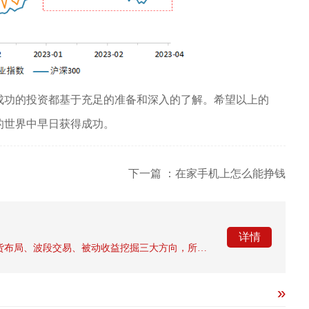
成功的投资都基于充足的准备和深入的了解。希望以上的
的世界中早日获得成功。
下一篇 ：在家手机上怎么能挣钱
详情
炒虚拟币想要获取收益，主流路径分为长期现货布局、波段交易、被动收益挖掘三大方向，所有盈利模式均伴随极高市场波动风险，建立完善风控体系是持续获利的核心前提。长期现货持仓是新手门槛最低的方式，依靠市场牛熊周期赚取代币价差，优先选择共识度较高的主流资产，采用分批定投的方式平滑短期涨跌带来的成本波动，避免一次性满仓进场。这套策略不需要持续盯盘，适合时间有限的参与者，但需要具备长期持有心态，能够承受大幅度回撤，在市场狂热阶段逐步止盈兑现利润，不要盲目扩大持仓规模。波段交易与双向合约属于