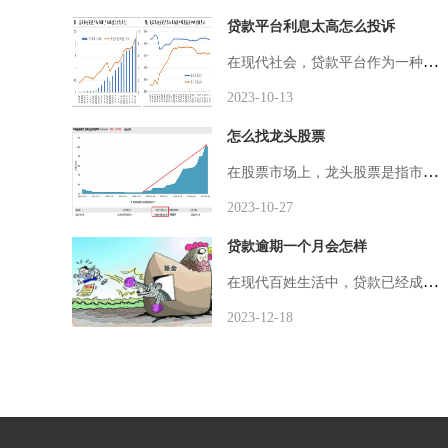
贷款平台利息太高怎么投诉
在现代社会，贷款平台作为一种方便快捷的借贷方式，深受广大人民群众的欢迎。近年来一些贷款平台收取的利息过高，引起了广泛的关注和不满。面对这种情况，我们应该如何投诉呢？我们要了解贷款平台是否存在过高的利息问题。在选择借款平台之前，我们应该提前调
2023-10-13
怎么找龙头股票
在股票市场上，龙头股票是指市值大、业绩稳定、行业地位领先的个股。投资者通常希望能够找到这样的公司，因为它们具有稳定的收益和良好的投资回报。下面将介绍一些寻找龙头股票的方法，帮助投资者提高投资成功的概率。寻找龙头股票的第一步是找到行业地位领先
2023-10-27
贷款逾期一个月会怎样
在现代百姓生活中，贷款已经成为一种常见的现象。无论是购房贷款、购车贷款，还是个人消费贷款，贷款似乎渗透进了人们的生活中。由于各种原因，有时候不可避免地会发生贷款逾期的情况。贷款逾期一个月会有什么后果呢？逾期一个月往往会面临利息的递增。贷款逾
2023-12-18