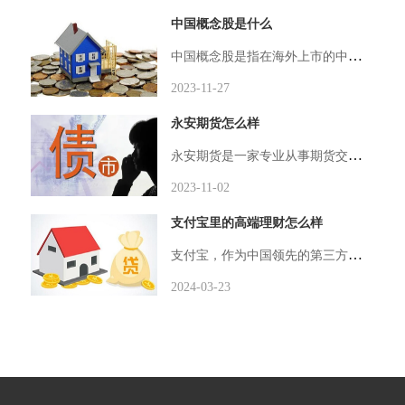
中国概念股是什么
中国概念股是指在海外上市的中国企业股票。随着中国经济的快速发展和国际化进程的推进，越来越多的中国企业选择在海外上市，以吸引更多的外资和扩大国际影响力。这些在海外上市的中国企业即被称为中国概念股。中国概念股的兴起与中国经济的迅速崛起密不可分。
2023-11-27
永安期货怎么样
永安期货是一家专业从事期货交易的公司，始创于2005年，总部位于中国上海。多年来，永安期货凭借其优质的服务和专业的交易团队，成为国内业内知名的期货机构之一。下面将从公司简介、交易平台、产品服务等几个方面详细介绍永安期货。永安期货是一家经过国
2023-11-02
支付宝里的高端理财怎么样
支付宝，作为中国领先的第三方支付平台，不仅深受亿万用户的喜爱用于日常的支付、消费、转账等，还提供了包括基金、保险、贷款及理财等多元化金融服务。在众多功能之中，支付宝的高端理财服务尤为受到投资者的关注与青睐。本游戏攻略旨在深入探讨支付宝里的高端理财服务，为广大用户提供一个全面、客观的认识。高端理财，在支付宝的定义中，通常指的是针对有一定投资经验和风险承受能力的用户提供的一系列长期、稳健、收益相对较高的理财产品和服务。这类产品往往有着更高的门槛和预期收益，同时也伴随着相应的风险。
2024-03-23