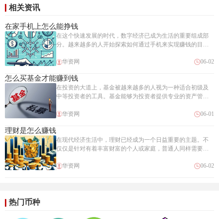
相关资讯
在家手机上怎么能挣钱
在这个快速发展的时代，数字经济已成为生活的重要组成部
分。越来越多的人开始探索如何通过手机来实现赚钱的目
标。无论是全职在家工作，还是利用业余时间赚取额外收
华资网
06-02
入，只要你有一台智能手机，就有机会在家就能挣钱。本文
将介绍几种通过手机赚钱的方法，帮助你利用碎片时间增加
怎么买基金才能赚到钱
收入。很多市场研究公司为了收集消费者意见，会提供在线
在投资的大道上，基金被越来越多的人视为一种适合初级及
调查服务。参与这些调查，通常会根据调查的长度和复杂程
中等投资者的工具。基金能够为投资者提供专业的资产管理
度给予一定的奖励。这些奖励有时是现金，有时候是购物券
和分散投资风险的机会。但是，成功的基金投资并非一蹴而
或积分，可以兑换礼物。虽然通过参与网络调查赚钱可能不
华资网
06-01
就，它需要策略、耐心和一定的知识储备。本文将详细探讨
会让你富有，但它
怎样通过投资基金赚到钱。投资者需要了解不同类型的基金
理财是怎么赚钱
和它们的运作方式。基金大致可分为股票基金、债券基金、
在现代经济生活中，理财已经成为一个日益重要的主题。不
货币市场基金、混合基金和指数基金等。每种基金有其特点
仅仅是针对有着丰富财富的个人或家庭，普通人同样需要掌
和风险收益特性，了解它们能帮助投资者根据自己的风险偏
握一些基本的理财知识来更好地管理自己的财富，以实现财
好和投资目标做出选择。选择基金时要注重基金的历史业
华资网
06-02
富的保值增值。本文旨在深入浅出地揭示理财是如何帮助人
绩、基金经理的
们赚钱的。理财，就是通过科学合理地规划和运用自己的财
务资源，以达到保值、增值目的的全过程。理财包括储蓄、
投资、保险等多个方面。一个良好的理财计划会帮助个人或
家庭有效地管理财务，应对金融风险，实现财富的积累和财
热门币种
务目标。理财的第一步始于储蓄。虽然储蓄本身并不能直接
创造财富，但