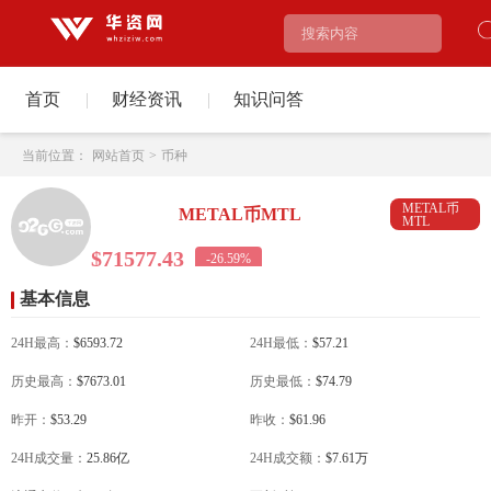
首页
|
财经资讯
|
知识问答
当前位置：
网站首页
>
币种
METAL币
METAL币MTL
MTL
$71577.43
-26.59%
基本信息
24H最高：
$6593.72
24H最低：
$57.21
历史最高：
$7673.01
历史最低：
$74.79
昨开：
$53.29
昨收：
$61.96
24H成交量：
25.86亿
24H成交额：
$7.61万