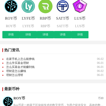
ROY币
LYFE币
RBP币
SATT币
LUS币
ROY币
LYFE币
RBP币
SATT币
LUS币
详情
详情
详情
详情
详情
热门资讯
在家手机上怎么能挣钱
06-02
怎么学买基金理财
06-01
怎么买基金才能赚到钱
06-01
理财是怎么赚钱
06-02
理财怎么理呀
06-01
最新币种
ROY币
币种
Roy币是一种基于区块链技术的数字货币，为用户提供安全、高效的数字资产交易与管理平台。作为新兴加密货币，Roy币由专业团队开发，采用先进的加密算法和分布式账本技术，确保交易的透明性与安全性。其设计初衷是解决传统金融体系中跨境支付效率低、手续...